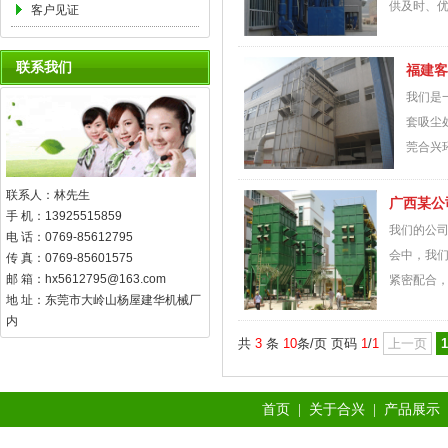
供及时、优
客户见证
联系我们
福建客
我们是
套吸尘
莞合兴环
联系人：林先生
广西某公
手 机：13925515859
我们的公
电 话：0769-85612795
会中，我们
传 真：0769-85601575
邮 箱：hx5612795@163.com
紧密配合，层
地 址：东莞市大岭山杨屋建华机械厂
内
共
3
条
10
条/页 页码
1
/
1
上一页
1
首页
|
关于合兴
|
产品展示