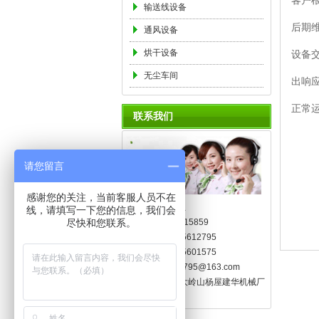
客户
输送线设备
后期
通风设备
烘干设备
设备
无尘车间
出响
正常
联系我们
请您留言
感谢您的关注，当前客服人员不在
联系人：林先生
线，请填写一下您的信息，我们会
手 机：13925515859
尽快和您联系。
电 话：0769-85612795
传 真：0769-85601575
邮 箱：hx5612795@163.com
地 址：东莞市大岭山杨屋建华机械厂
内