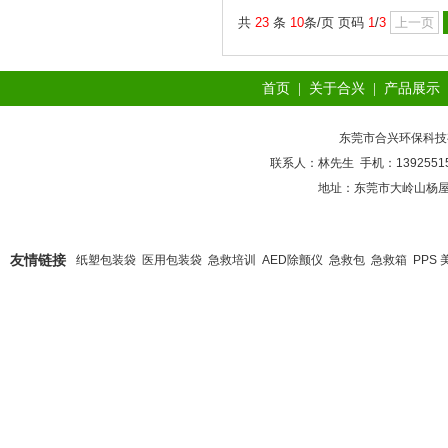
共
23
条
10
条/页 页码
1
/
3
上一页
首页
|
关于合兴
|
产品展示
东莞市合兴环保科技
联系人：林先生 手机：1392551585
地址：东莞市大岭山杨屋
友情链接
纸塑包装袋
医用包装袋
急救培训
AED除颤仪
急救包
急救箱
PPS