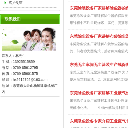
客户见证
东莞涂装设备厂家讲解除尘器的
东莞涂装设备厂家讲解除尘器的保温技
联系我们
用过程中不许呈现烧坏、腐朽、脱落等
东莞除尘设备厂家讲解布袋除尘
东莞除尘设备厂家讲解布袋除尘器的结
的，前者称为圆袋式，后者称为扁袋式
联系人：林先生
手 机：13925515859
东莞无尘车间无尘涂装生产线保
电 话：0769-85612795
东莞无尘车间无尘涂装生产线保养 为
传 真：0769-85601575
使用后立刻清洗。 2、注意滤网的过滤效
邮 箱：hx5612795@163.com
地 址：东莞市大岭山杨屋建华机械厂
内
东莞除尘设备厂家讲解工业废气
东莞除尘设备厂家讲解工业废气处理设
光解净化法。 生物分解法是利用循环
东莞吸尘设备专家介绍工业废气